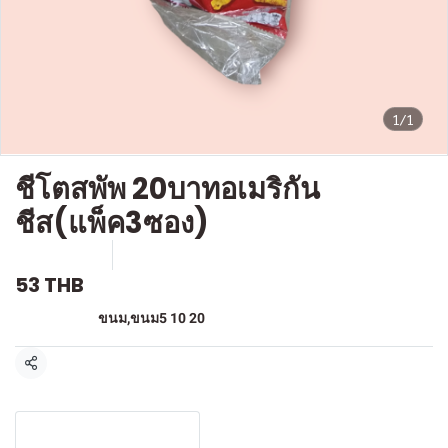
1/1
ชีโตสพัพ 20บาทอเมริกัน
ชีส(แพ็ค3ซอง)
SKU : F368
ขายแล้ว 0 ชิ้น
53 THB
หมวดหมู่:
ขนม
,
ขนม5 10 20
แชร์
รายละเอียดสินค้า