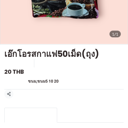
1/1
เอ๊กโอรสกาแฟ50เม็ด(ถุง)
SKU : F-069
ขายแล้ว 4 ชิ้น
20 THB
หมวดหมู่:
ขนม
,
ขนม5 10 20
แชร์
รายละเอียดสินค้า