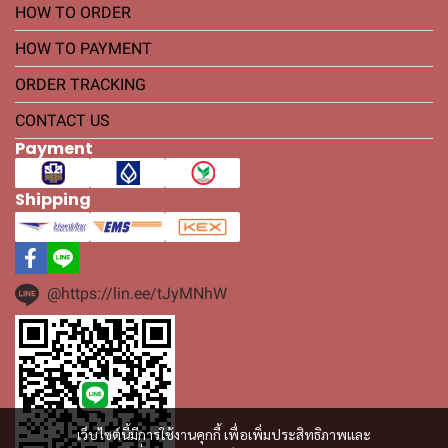
HOW TO ORDER
HOW TO PAYMENT
ORDER TRACKING
CONTACT US
Payment
Shipping
@https://lin.ee/tJyMNhW
เว็บไซต์นี้มีการใช้งานคุกกี้ เพื่อเพิ่มประสิทธิภาพและ