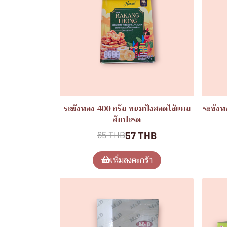
ระฆังทอง 400 กรัม ขนมปังสอดไส้แยม
ระฆังท
สับปะรด
57 THB
65 THB
เพิ่มลงตะกร้า