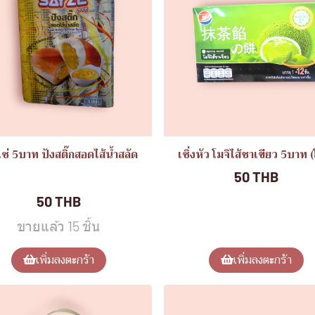
เซ่ 5บาท ปังสติ๊กสอดไส้น้ำสลัด
เซิ่งหัว โมจิไส้ชาเขียว 5บาท 
มอิ่มอร่อย(แพ็ค12ชิ้น)
50 THB
50 THB
ขายแล้ว 15 ชิ้น
เพิ่มลงตะกร้า
เพิ่มลงตะกร้า