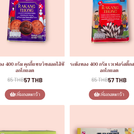
อง 400 กรัม คุกกี้แซนวิชสอดไส้ช๊
ระฆังทอง 400 กรัม เวเฟอร์สติ๊กส
อกโกแลต
อกโกแลต
57 THB
57 THB
65 THB
65 THB
เพิ่มลงตะกร้า
เพิ่มลงตะกร้า