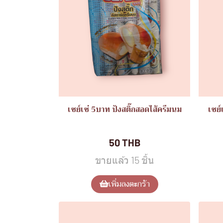
เซย์เซ่ 5บาท ปังสติ๊กสอดไส้ครีมนม
เซย์
ขนมอิ่มอร่อย(แพ็ค12ชิ้น)
ขน
50 THB
ขายแล้ว 15 ชิ้น
เพิ่มลงตะกร้า