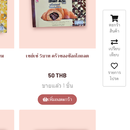
ตะกร้า
สินค้า
เปรียบ
เทียบ
นม
เซย์เซ่ 5บาท ครัวซองช๊อกโกแลต
้น)
ขนมอิ่มอร่อย(แพ็ค12ชิ้น)
รายการ
50 THB
โปรด
ขายแล้ว 1 ชิ้น
เพิ่มลงตะกร้า