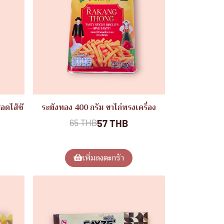
อดไส้ช๊
ระฆังทอง 400 กรัม ขาไก่ทรงเครื่อง
57 THB
65 THB
เพิ่มลงตะกร้า