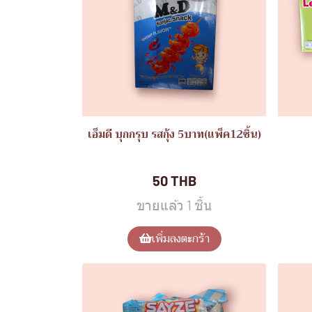
เอ็มดี บุกกรุบ รสกุ้ง 5บาท(แพ็ค12ชิ้น)
ขนมบุกกรุบ
ขน
50 THB
ขายแล้ว 1 ชิ้น
เพิ่มลงตะกร้า