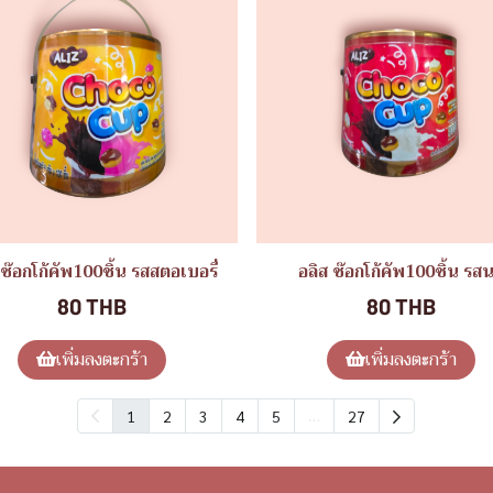
 ช๊อกโก้คัพ100ชิ้น รสสตอเบอรี่
อลิส ช๊อกโก้คัพ100ชิ้น รส
80 THB
80 THB
เพิ่มลงตะกร้า
เพิ่มลงตะกร้า
…
1
2
3
4
5
27