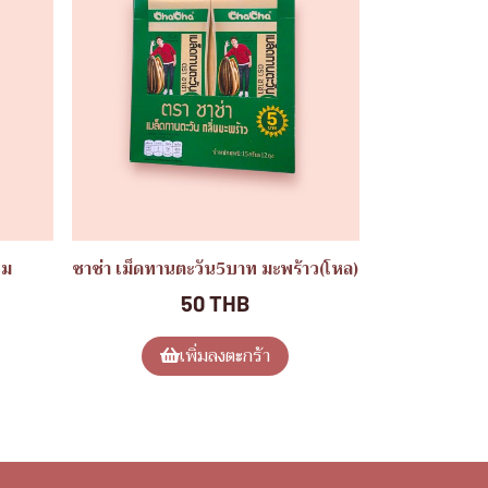
นม
ชาช่า เม็ดทานตะวัน5บาท มะพร้าว(โหล)
50 THB
เพิ่มลงตะกร้า