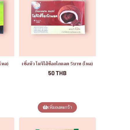
(โหล)
เซิ่งหัว โมจิไส้ช็อกโกแลต 5บาท (โหล)
50 THB
เพิ่มลงตะกร้า