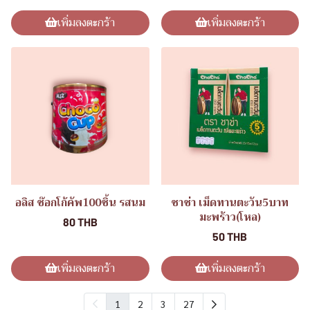
เพิ่มลงตะกร้า
เพิ่มลงตะกร้า
อลิส ช๊อกโก้คัพ100ชิ้น รสนม
ชาช่า เม็ดทานตะวัน5บาท
มะพร้าว(โหล)
80 THB
50 THB
เพิ่มลงตะกร้า
เพิ่มลงตะกร้า
1
2
3
27