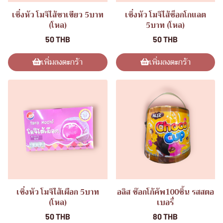
เซิ่งหัว โมจิไส้ชาเขียว 5บาท
เซิ่งหัว โมจิไส้ช็อกโกแลต
(โหล)
5บาท (โหล)
50 THB
50 THB
เพิ่มลงตะกร้า
เพิ่มลงตะกร้า
เซิ่งหัว โมจิไส้เผือก 5บาท
อลิส ช๊อกโก้คัพ100ชิ้น รสสตอ
(โหล)
เบอรี่
50 THB
80 THB