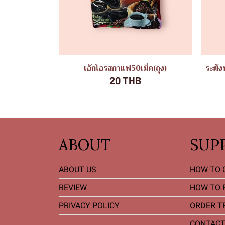
เอ๊กโอรสกาแฟ50เม็ด(ถุง)
ระฆัง
20 THB
ABOUT
SUP
ABOUT US
HOW TO 
REVIEW
HOW TO 
PRIVACY POLICY
ORDER T
CONTACT