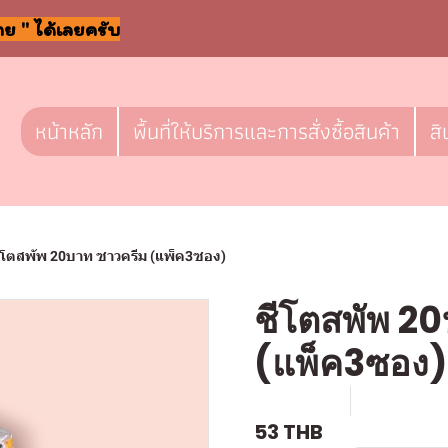
าย " ได้เลยครับ
หน้าหลัก
พื้นที่ให้บริการและการสั่งซื้อสินค้า
สิ
ีโตสพัพ 20บาท ซาวครีม (แพ็ค3ซอง)
ชีโตสพัพ 2
(แพ็ค3ซอง)
SKU : F367
ขายแล้ว 0 
53 THB