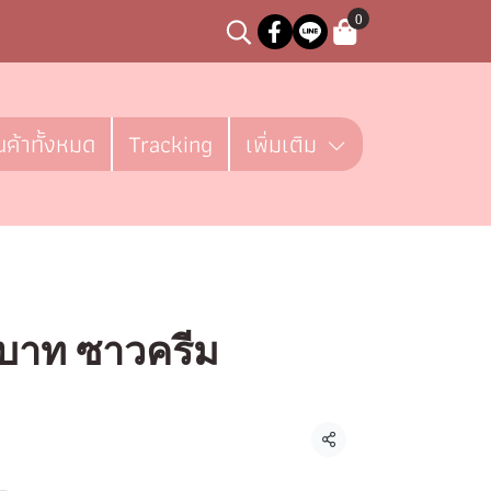
0
นค้าทั้งหมด
Tracking
เพิ่มเติม
0บาท ซาวครีม
ชิ้น
แชร์