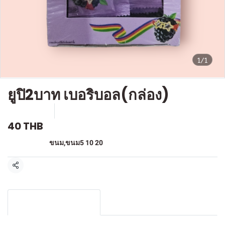
1/1
ยูปิ2บาท เบอริบอล(กล่อง)
SKU : F518
ขายแล้ว 0 ชิ้น
40 THB
หมวดหมู่:
ขนม
,
ขนม5 10 20
แชร์
รายละเอียดสินค้า