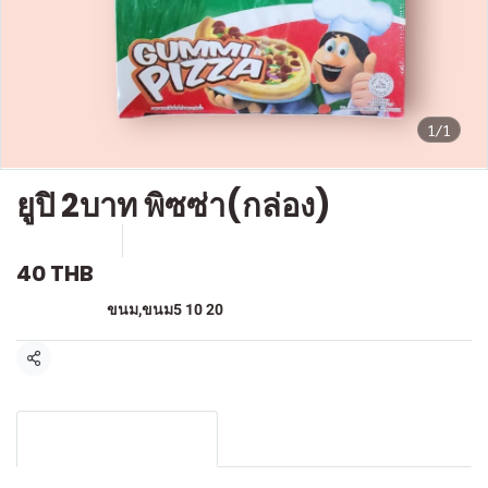
1/1
ยูปิ 2บาท พิซซ่า(กล่อง)
SKU : F555
ขายแล้ว 0 ชิ้น
40 THB
หมวดหมู่:
ขนม
,
ขนม5 10 20
แชร์
รายละเอียดสินค้า