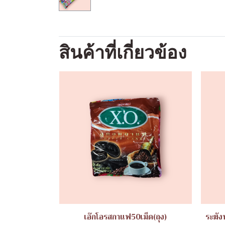
สินค้าที่เกี่ยวข้อง
เอ๊กโอรสกาแฟ50เม็ด(ถุง)
ระฆัง