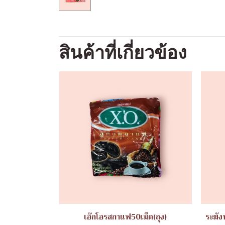
สินค้าที่เกี่ยวข้อง
เอ๊กโอรสกาแฟ50เม็ด(ถุง)
ระฆัง