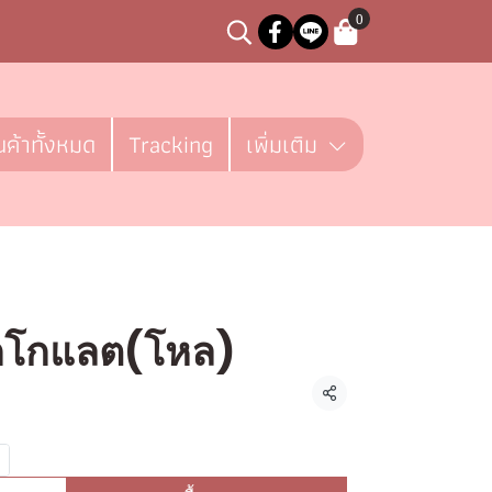
0
นค้าทั้งหมด
Tracking
เพิ่มเติม
๊อกโกแลต(โหล)
ชิ้น
แชร์