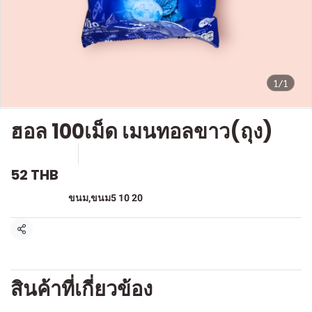
1/1
ฮอล 100เม็ด เมนทอลขาว(ถุง)
SKU : F829
ขายแล้ว 6 ชิ้น
52 THB
หมวดหมู่:
ขนม
,
ขนม5 10 20
แชร์
สินค้าที่เกี่ยวข้อง