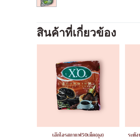
สินค้าที่เกี่ยวข้อง
เอ๊กโอรสกาแฟ50เม็ด(ถุง)
ระฆัง