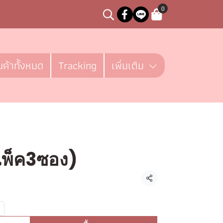
0
นค้าทั้งหมด
Tracking
เพิ่มเติม
แพ็ค3ซอง)
ชิ้น
แชร์