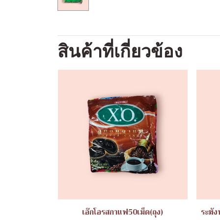
สินค้าที่เกี่ยวข้อง
เอ๊กโอรสกาแฟ50เม็ด(ถุง)
ระฆัง