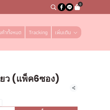
0
นค้าทั้งหมด
Tracking
เพิ่มเติม
ียว (แพ็ค6ซอง)
ชิ้น
แชร์