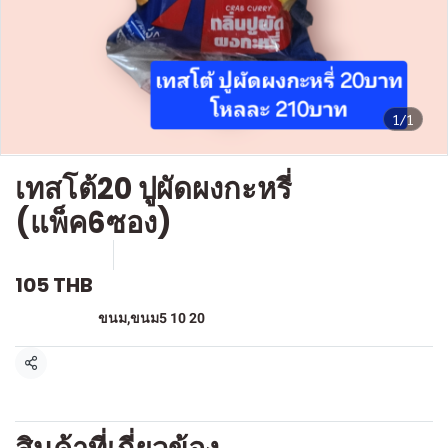
1/1
เทสโต้20 ปูผัดผงกะหรี่
(แพ็ค6ซอง)
SKU : F348
ขายแล้ว 0 ชิ้น
105 THB
หมวดหมู่:
ขนม
,
ขนม5 10 20
แชร์