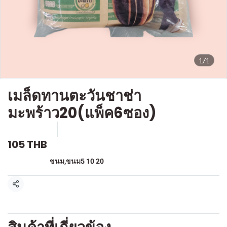
1/1
เมล็ดทานตะวันชาช่า
มะพร้าว20(แพ็ค6ซอง)
SKU : F349
ขายแล้ว 0 ชิ้น
105 THB
หมวดหมู่:
ขนม
,
ขนม5 10 20
แชร์