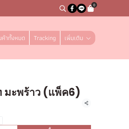
0
นค้าทั้งหมด
Tracking
เพิ่มเติม
ท มะพร้าว (แพ็ค6)
ชิ้น
แชร์