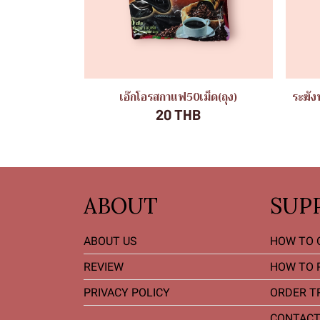
เอ๊กโอรสกาแฟ50เม็ด(ถุง)
ระฆัง
20 THB
ABOUT
SUP
ABOUT US
HOW TO 
REVIEW
HOW TO 
PRIVACY POLICY
ORDER T
CONTACT