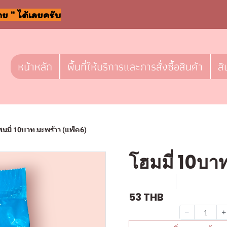
าย " ได้เลยครับ
หน้าหลัก
พื้นที่ให้บริการและการสั่งซื้อสินค้า
สิ
ฮมมี่ 10บาท มะพร้าว (แพ็ค6)
โฮมมี่ 10บา
SKU : F612
ขายแล้ว 2 
53 THB
จำนวน