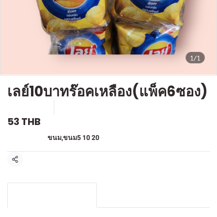
1/1
เลย์10บาทร๊อคเหลือง(แพ็ค6ซอง)
SKU : F607
ขายแล้ว 0 ชิ้น
53 THB
หมวดหมู่:
ขนม
,
ขนม5 10 20
แชร์
รายละเอียดสินค้า