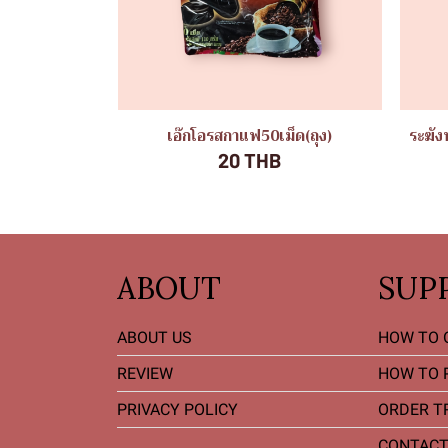
เอ๊กโอรสกาแฟ50เม็ด(ถุง)
ระฆัง
20 THB
ABOUT
SUP
ABOUT US
HOW TO 
REVIEW
HOW TO 
PRIVACY POLICY
ORDER T
CONTACT