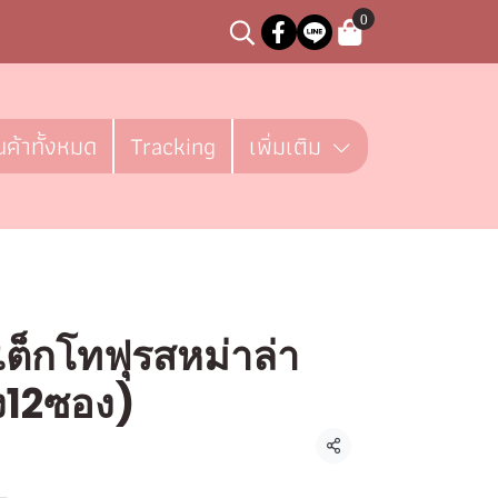
0
นค้าทั้งหมด
Tracking
เพิ่มเติม
 สเต็กโทฟุรสหม่าล่า
ง12ซอง)
ิ้น
แชร์