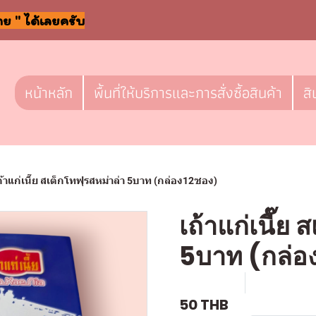
าย " ได้เลยครับ
หน้าหลัก
พื้นที่ให้บริการและการสั่งซื้อสินค้า
สิ
ถ้าแก่เนี๊ย สเต็กโทฟุรสหม่าล่า 5บาท (กล่อง12ซอง)
เถ้าแก่เนี๊ย
5บาท (กล่อ
SKU : F519
ขายแล้ว 1 ช
50 THB