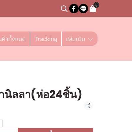
0
นค้าทั้งหมด
Tracking
เพิ่มเติม
วานิลลา(ห่อ24ชิ้น)
ิ้น
แชร์