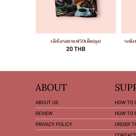
เอ๊กโอรสกาแฟ50เม็ด(ถุง)
ระฆัง
20 THB
ABOUT
SUP
ABOUT US
HOW TO 
REVIEW
HOW TO 
PRIVACY POLICY
ORDER T
CONTACT