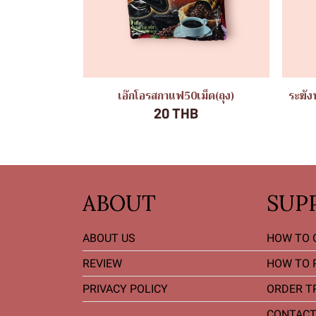
เอ๊กโอรสกาแฟ50เม็ด(ถุง)
ระฆัง
20 THB
ABOUT
SUP
ABOUT US
HOW TO 
REVIEW
HOW TO 
PRIVACY POLICY
ORDER T
CONTACT