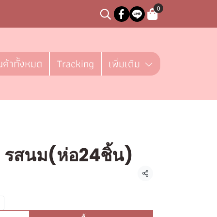
0
นค้าทั้งหมด
Tracking
เพิ่มเติม
 รสนม(ห่อ24ชิ้น)
ชิ้น
แชร์