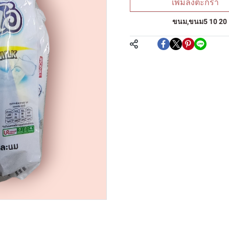
เพิ่มลงตะกร้า
หมวดหมู่:
ขนม
,
ขนม5 10 20
แชร์