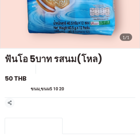
1/1
ฟันโอ 5บาท รสนม(โหล)
SKU : F424
ขายแล้ว 0 ชิ้น
50 THB
หมวดหมู่:
ขนม
,
ขนม5 10 20
แชร์
รายละเอียดสินค้า