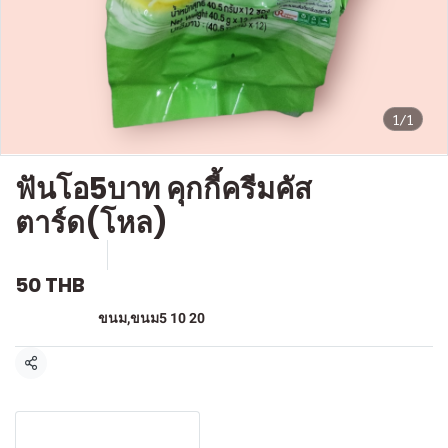
1/1
ฟันโอ5บาท คุกกี้ครีมคัส
ตาร์ด(โหล)
SKU : F419
ขายแล้ว 0 ชิ้น
50 THB
หมวดหมู่:
ขนม
,
ขนม5 10 20
แชร์
รายละเอียดสินค้า