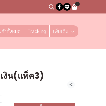
0
นค้าทั้งหมด
Tracking
เพิ่มเติม
ำเงิน(แพ็ค3)
ชิ้น
แชร์