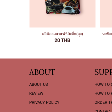
เอ๊กโอรสกาแฟ50เม็ด(ถุง)
ระฆัง
20 THB
ABOUT
SUP
ABOUT US
HOW TO 
REVIEW
HOW TO 
PRIVACY POLICY
ORDER T
CONTACT