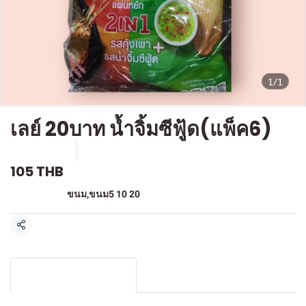
1/1
เลย์ 20บาท น้ำจิ้มซีฟู้ด(แพ็ค6)
SKU : F323
ขายแล้ว 1 ชิ้น
105 THB
หมวดหมู่:
ขนม
,
ขนม5 10 20
แชร์
รายละเอียดสินค้า