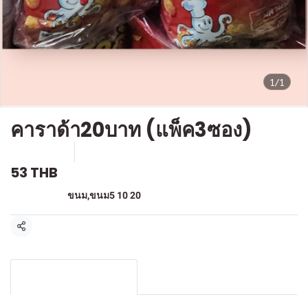
1/1
คาราด้า20บาท (แพ็ค3ซอง)
SKU : F316
ขายแล้ว 0 ชิ้น
53 THB
หมวดหมู่:
ขนม
,
ขนม5 10 20
แชร์
รายละเอียดสินค้า