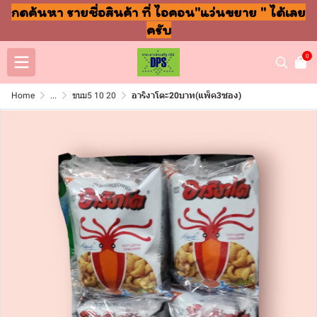
กดค้นหา รายชื่อสินค้า ที่ ไอคอน"แว่นขยาย " ได้เลย
ครับ
0
Home
...
ขนม5 10 20
อาริงาโตะ20บาท(แพ็ค3ซอง)