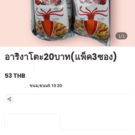
1/1
อาริงาโตะ20บาท(แพ็ค3ซอง)
SKU : F304
ขายแล้ว 0 ชิ้น
53 THB
หมวดหมู่:
ขนม
,
ขนม5 10 20
แชร์
รายละเอียดสินค้า