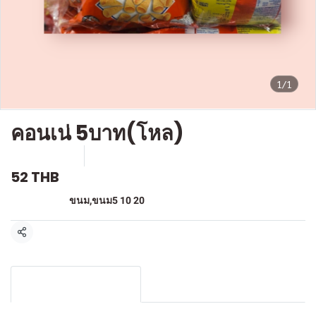
1/1
คอนเน่ 5บาท(โหล)
SKU : F-256
ขายแล้ว 6 ชิ้น
52 THB
หมวดหมู่:
ขนม
,
ขนม5 10 20
แชร์
รายละเอียดสินค้า