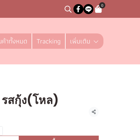
0
นค้าทั้งหมด
Tracking
เพิ่มเติม
รสกุ้ง(โหล)
 ชิ้น
แชร์