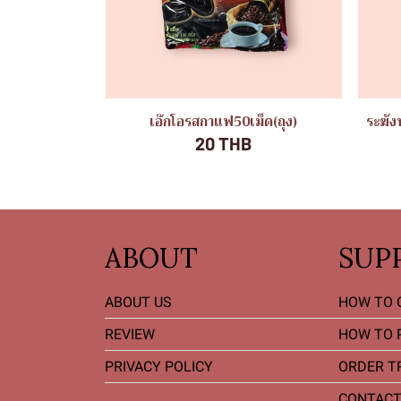
เอ๊กโอรสกาแฟ50เม็ด(ถุง)
ระฆัง
20 THB
ABOUT
SUP
ABOUT US
HOW TO 
REVIEW
HOW TO 
PRIVACY POLICY
ORDER T
CONTACT