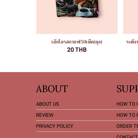
เอ๊กโอรสกาแฟ50เม็ด(ถุง)
ระฆัง
20 THB
ABOUT
SUP
ABOUT US
HOW TO 
REVIEW
HOW TO 
PRIVACY POLICY
ORDER T
CONTACT