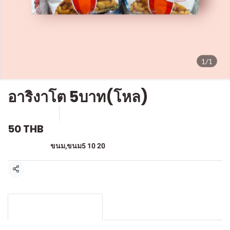
1/1
อาริงาโต 5บาท(โหล)
SKU : F-221
ขายแล้ว 9 ชิ้น
50 THB
หมวดหมู่:
ขนม
,
ขนม5 10 20
แชร์
รายละเอียดสินค้า