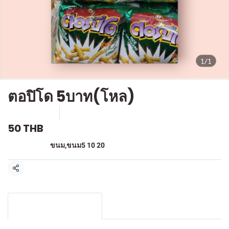
1/1
ตอปิโด 5บาท(โหล)
SKU : F-214
ขายแล้ว 0 ชิ้น
50 THB
หมวดหมู่:
ขนม
,
ขนม5 10 20
แชร์
รายละเอียดสินค้า