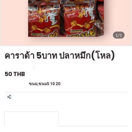
1/1
คาราด้า 5บาท ปลาหมึก(โหล)
SKU : F-212
ขายแล้ว 0 ชิ้น
50 THB
หมวดหมู่:
ขนม
,
ขนม5 10 20
แชร์
รายละเอียดสินค้า