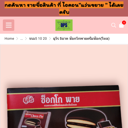
กดค้นหา รายชื่อสินค้า ที่ ไอคอน"แว่นขยาย " ได้เลย
ครับ
0
Home
...
ขนม5 10 20
ยูโร 5บาท ช๊อกโกพายครีมช๊อก(โหล)