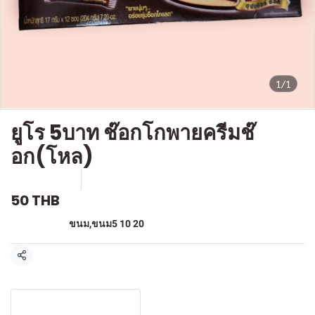
1/1
ยูโร 5บาท ช๊อกโกพายครีมช๊
อก(โหล)
SKU : F-174
ขายแล้ว 1 ชิ้น
50 THB
หมวดหมู่:
ขนม
,
ขนม5 10 20
แชร์
รายละเอียดสินค้า