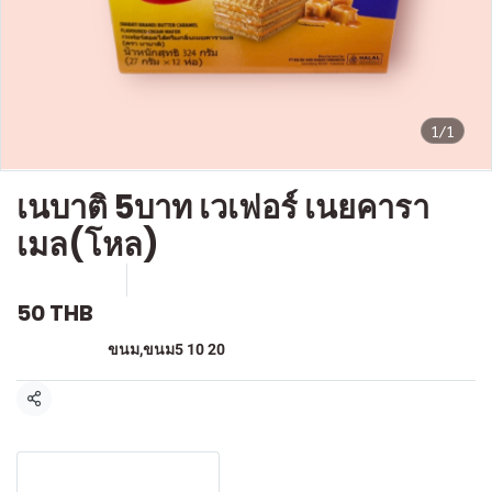
1/1
เนบาติ 5บาท เวเฟอร์ เนยคารา
เมล(โหล)
SKU : F-165
ขายแล้ว 0 ชิ้น
50 THB
หมวดหมู่:
ขนม
,
ขนม5 10 20
แชร์
รายละเอียดสินค้า