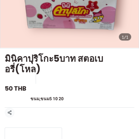
1/1
มินิคาปุริโกะ5บาท สตอเบ
อรี่(โหล)
SKU : F-152
ขายแล้ว 0 ชิ้น
50 THB
หมวดหมู่:
ขนม
,
ขนม5 10 20
แชร์
รายละเอียดสินค้า