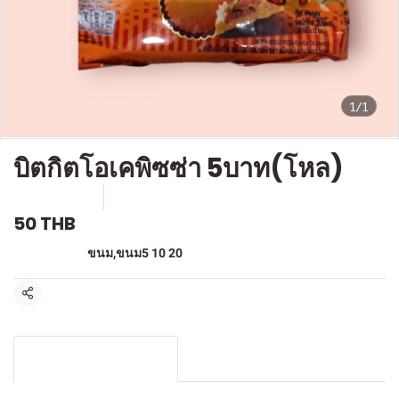
1/1
บิตกิตโอเคพิซซ่า 5บาท(โหล)
SKU : F-124
ขายแล้ว 0 ชิ้น
50 THB
หมวดหมู่:
ขนม
,
ขนม5 10 20
แชร์
รายละเอียดสินค้า