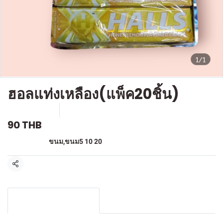
1/1
ฮอลแท่งเหลือง(แพ็ค20ชิ้น)
SKU : F-099
ขายแล้ว 0 ชิ้น
90 THB
หมวดหมู่:
ขนม
,
ขนม5 10 20
แชร์
รายละเอียดสินค้า