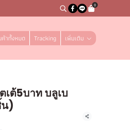
0
นค้าทั้งหมด
Tracking
เพิ่มเติม
ตเต้5บาท บลูเบ
ิ้น)
 ชิ้น
แชร์