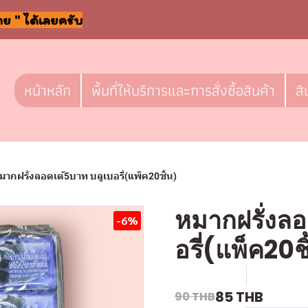
าย " ได้เลยครับ
หน้าหลัก
พื้นที่ให้บริการและการสั่งซื้อสินค้า
สิ
มากฝรั่งลอตเต้5บาท บลูเบอรี่(แพ็ค20ชิ้น)
หมากฝรั่งลอ
-6%
อรี่(แพ็ค20ช
SKU : F-096
ขายแล้ว 0
85 THB
90 THB