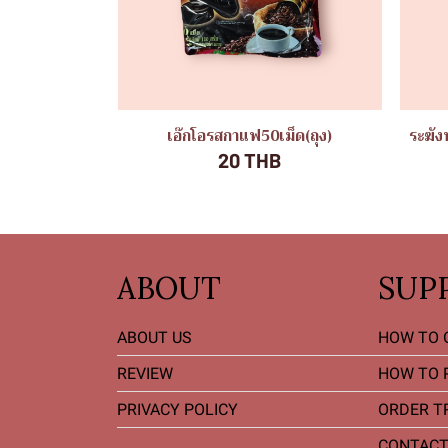
เอ๊กโอรสกาแฟ50เม็ด(ถุง)
ระฆัง
20 THB
ABOUT
SUP
ABOUT US
HOW TO 
REVIEW
HOW TO 
PRIVACY POLICY
ORDER T
CONTACT