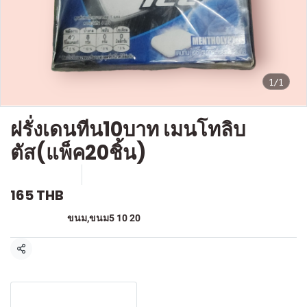
1/1
ฝรั่งเดนทีน10บาท เมนโทลิบ
ตัส(แพ็ค20ชิ้น)
SKU : F-092
ขายแล้ว 0 ชิ้น
165 THB
หมวดหมู่:
ขนม
,
ขนม5 10 20
แชร์
รายละเอียดสินค้า