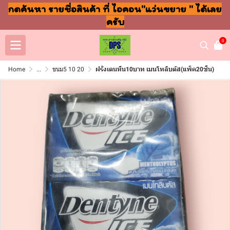
กดค้นหา รายชื่อสินค้า ที่ ไอคอน"แว่นขยาย " ได้เลย
ครับ
0
Home
...
ขนม5 10 20
ฝรั่งเดนทีน10บาท เมนโทลิบตัส(แพ็ค20ชิ้น)