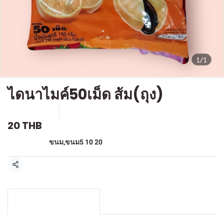
1/1
ไดนาไมค์50เม็ด ส้ม(ถุง)
SKU : F-070
ขายแล้ว 4 ชิ้น
20 THB
หมวดหมู่:
ขนม
,
ขนม5 10 20
แชร์
รายละเอียดสินค้า