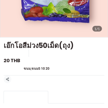
1/1
เอ๊กโอสีม่วง50เม็ด(ถุง)
SKU : F-068
ขายแล้ว 5 ชิ้น
20 THB
หมวดหมู่:
ขนม
,
ขนม5 10 20
แชร์
รายละเอียดสินค้า