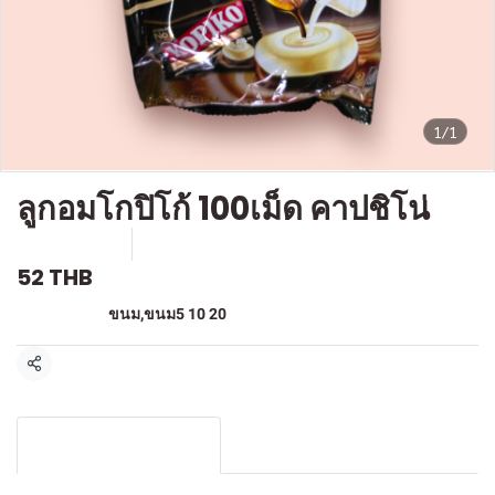
1/1
ลูกอมโกปิโก้ 100เม็ด คาปชิโน่
SKU : F-032
ขายแล้ว 2 ชิ้น
52 THB
หมวดหมู่:
ขนม
,
ขนม5 10 20
แชร์
รายละเอียดสินค้า