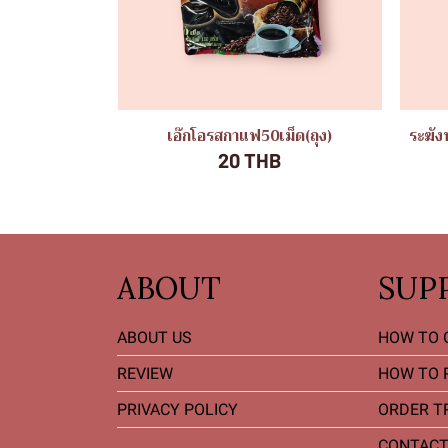
เอ๊กโอรสกาแฟ50เม็ด(ถุง)
ระฆัง
20 THB
ABOUT
SUP
ABOUT US
HOW TO 
REVIEW
HOW TO 
PRIVACY POLICY
ORDER T
CONTACT