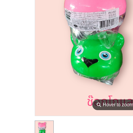
⚲
Hover to zoo