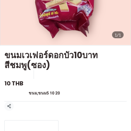
1/1
ขนมเวเฟอร์ดอกบัว10บาท
สีชมพู(ซอง)
SKU : F-021
ขายแล้ว 0 ชิ้น
10 THB
หมวดหมู่:
ขนม
,
ขนม5 10 20
แชร์
รายละเอียดสินค้า