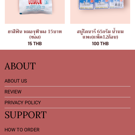
ยาสีฟัน หมอจุฬาผง 15บาท
สบู่ไดนารี 65กรัม น้ำนม
(ซอง)
แพะ(แพ็ค12ก้อน)
15 THB
100 THB
ABOUT
ABOUT US
REVIEW
PRIVACY POLICY
SUPPORT
HOW TO ORDER