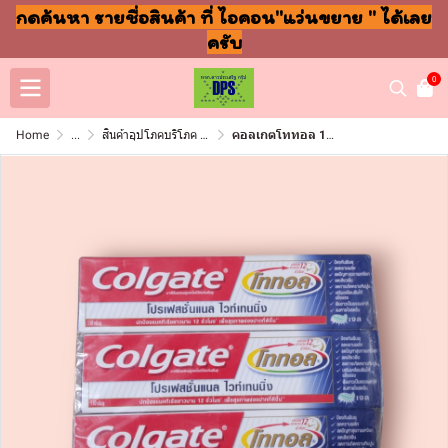
กดค้นหา รายชื่อสินค้า ที่ ไอคอน"แว่นขยาย " ได้เลย
ครับ
0
Home
...
สินค้าอุปโภคบริโภค แชมพู สบู่ แปรงฟัน
คอลเกตโททอล 150กรัม โปรเฟรช (หลอด)