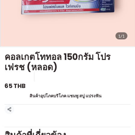
1/1
คอลเกตโททอล 150กรัม โปร
เฟรช (หลอด)
SKU : a346
ขายแล้ว 0 ชิ้น
65 THB
หมวดหมู่:
สินค้าอุปโภคบริโภค แชมพู สบู่ แปรงฟัน
แชร์