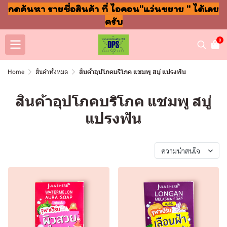
กดค้นหา รายชื่อสินค้า ที่ ไอคอน"แว่นขยาย " ได้เลย
ครับ
0
Home
สินค้าทั้งหมด
สินค้าอุปโภคบริโภค แชมพู สบู่ แปรงฟัน
สินค้าอุปโภคบริโภค แชมพู สบู่
แปรงฟัน
พบสินค้า 407 ชิ้น
ความน่าสนใจ