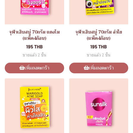
จุฬาเฮิบสบู่ 70กรัม แตงโม
จุฬาเฮิบสบู่ 70กรัม ลำใย
(แพ็ค4ก้อน)
(แพ็ค4ก้อน)
195 THB
195 THB
ขายแล้ว 2 ชิ้น
ขายแล้ว 2 ชิ้น
เพิ่มลงตะกร้า
เพิ่มลงตะกร้า