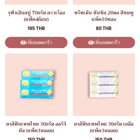
จุฬาเฮิบสบู่ 70กรัม ดาวเรือง
ทรีทเม้น ซันซิล 20มล สีชมพู
(แพ็ค4ก้อน)
แพ็ค10ซอง
195 THB
80 THB
เพิ่มลงตะกร้า
เพิ่มลงตะกร้า
ยาสัฟันเทพไทย 30กรัม ออริจิ
ยาสัฟันเทพไทย 30กรัม เกลือ
นัล (แพ็ค3หลอด)
(แพ็ค3หลอด)
150 THB
150 THB