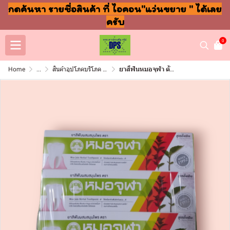
กดค้นหา รายชื่อสินค้า ที่ ไอคอน"แว่นขยาย " ได้เลย
ครับ
0
Home
...
สินค้าอุปโภคบริโภค แชมพู สบู่ แปรงฟัน
ยาสีฟันหมอจุฬา ดั้งเดิม 40กรัม โหล