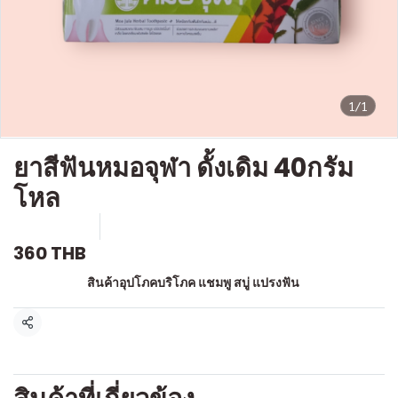
1/1
ยาสีฟันหมอจุฬา ดั้งเดิม 40กรัม
โหล
SKU : a300
ขายแล้ว 0 ชิ้น
360 THB
หมวดหมู่:
สินค้าอุปโภคบริโภค แชมพู สบู่ แปรงฟัน
แชร์