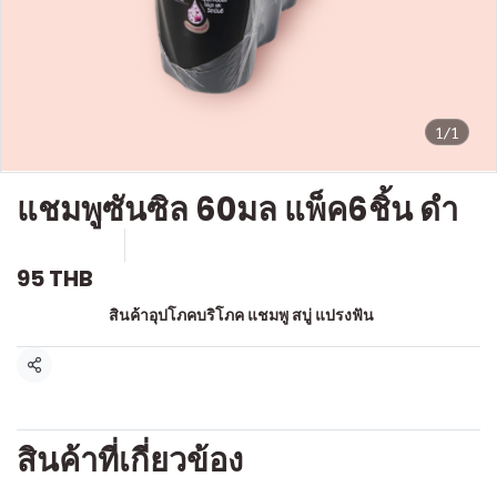
1/1
แชมพูซันซิล 60มล แพ็ค6ชิ้น ดำ
SKU : a502
ขายแล้ว 0 ชิ้น
95 THB
หมวดหมู่:
สินค้าอุปโภคบริโภค แชมพู สบู่ แปรงฟัน
แชร์
สินค้าที่เกี่ยวข้อง