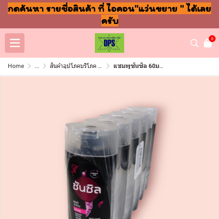
กดค้นหา รายชื่อสินค้า ที่ ไอคอน"แว่นขยาย " ได้เลย
ครับ
0
Home
...
สินค้าอุปโภคบริโภค แชมพู สบู่ แปรงฟัน
แชมพูซันซิล 60มล แพ็ค6ชิ้น ดำ