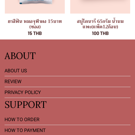
ยาสีฟัน หมอจุฬาผง 15บาท
สบู่ไดนารี 65กรัม น้ำนม
(ซอง)
แพะ(แพ็ค12ก้อน)
15 THB
100 THB
ABOUT
ABOUT US
REVIEW
PRIVACY POLICY
SUPPORT
HOW TO ORDER
HOW TO PAYMENT