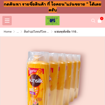
กดค้นหา รายชื่อสินค้า ที่ ไอคอน"แว่นขยาย " ได้เลย
ครับ
0
Home
...
สินค้าอุปโภคบริโภค แชมพู สบู่ แปรงฟัน
แชมพูซันซิล 110มล 29บาท แพ็ค6ชิ้น เหลือง