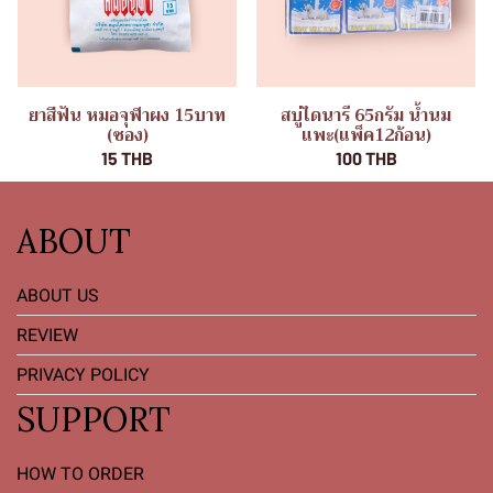
ยาสีฟัน หมอจุฬาผง 15บาท
สบู่ไดนารี 65กรัม น้ำนม
(ซอง)
แพะ(แพ็ค12ก้อน)
15 THB
100 THB
ABOUT
ABOUT US
REVIEW
PRIVACY POLICY
SUPPORT
HOW TO ORDER