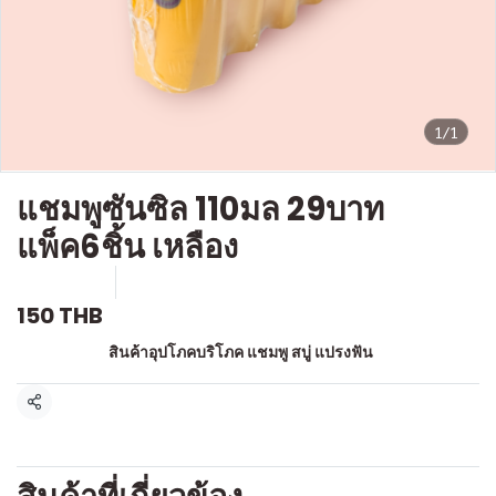
1/1
แชมพูซันซิล 110มล 29บาท
แพ็ค6ชิ้น เหลือง
SKU : a511
ขายแล้ว 0 ชิ้น
150 THB
หมวดหมู่:
สินค้าอุปโภคบริโภค แชมพู สบู่ แปรงฟัน
แชร์