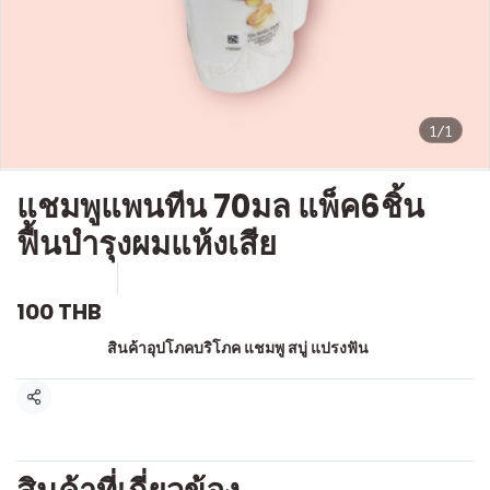
1/1
แชมพูแพนทีน 70มล แพ็ค6ชิ้น
ฟื้นบำรุงผมแห้งเสีย
SKU : a517
ขายแล้ว 0 ชิ้น
100 THB
หมวดหมู่:
สินค้าอุปโภคบริโภค แชมพู สบู่ แปรงฟัน
แชร์