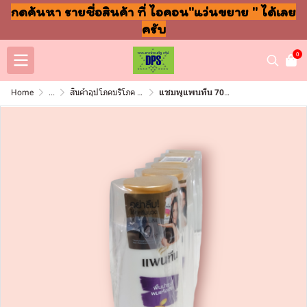
กดค้นหา รายชื่อสินค้า ที่ ไอคอน"แว่นขยาย " ได้เลย
ครับ
0
Home
...
สินค้าอุปโภคบริโภค แชมพู สบู่ แปรงฟัน
แชมพูแพนทีน 70มล แพ็ค6ชิ้น ฟื้นบำรุงผมแห้งเสีย