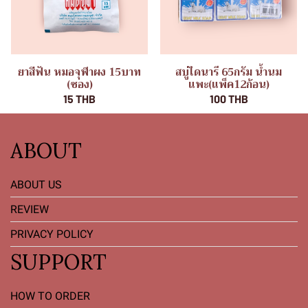
ยาสีฟัน หมอจุฬาผง 15บาท
สบู่ไดนารี 65กรัม น้ำนม
(ซอง)
แพะ(แพ็ค12ก้อน)
15 THB
100 THB
ABOUT
ABOUT US
REVIEW
PRIVACY POLICY
SUPPORT
HOW TO ORDER